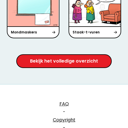
Mondmaskers
Staak-t-vuren
Bekijk het volledige overzicht
FAQ
-
Copyright
-