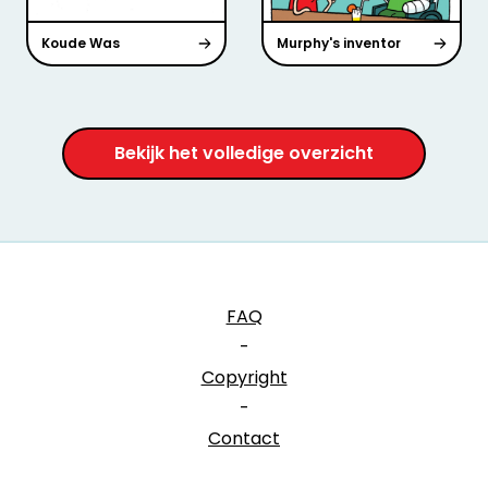
Koude Was
Murphy's inventor
Bekijk het volledige overzicht
FAQ
-
Copyright
-
Contact