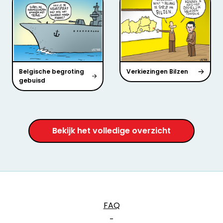
Belgische begroting
Verkiezingen Bilzen
gebuisd
Bekijk het volledige overzicht
FAQ
-