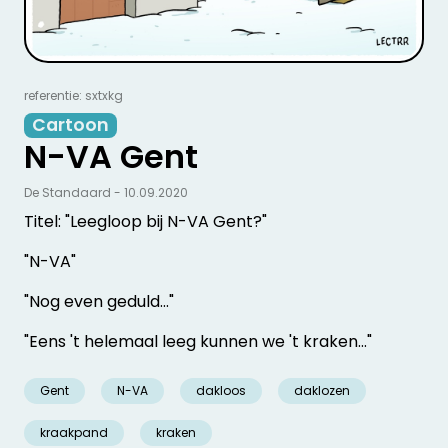
referentie: sxtxkg
Cartoon
N-VA Gent
De Standaard - 10.09.2020
Titel: "Leegloop bij N-VA Gent?"
"N-VA"
"Nog even geduld..."
"Eens 't helemaal leeg kunnen we 't kraken..."
Gent
N-VA
dakloos
daklozen
kraakpand
kraken