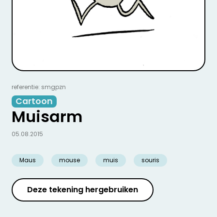
referentie: smgpzn
Cartoon
Muisarm
05.08.2015
Maus
mouse
muis
souris
Deze tekening hergebruiken