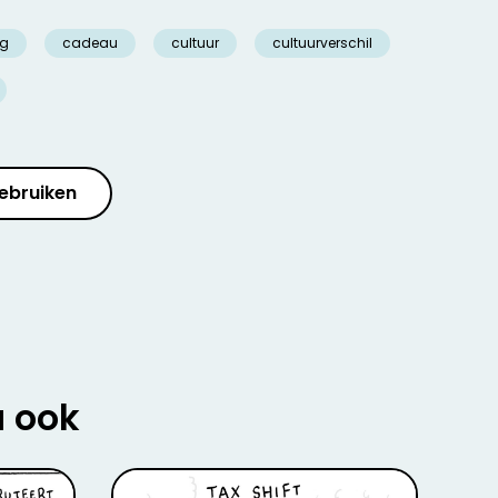
g
cadeau
cultuur
cultuurverschil
ebruiken
u ook