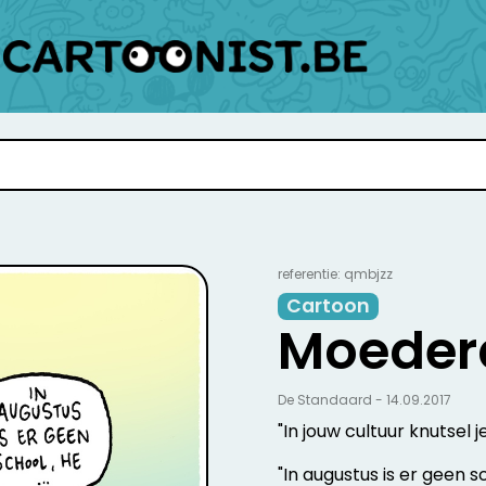
referentie: qmbjzz
Cartoon
Moeder
De Standaard - 14.09.2017
"In jouw cultuur knutsel
"In augustus is er geen sc