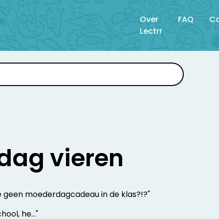
Over
FAQ
Co
Lectrr
dag vieren
 je geen moederdagcadeau in de klas?!?"
hool, he..."