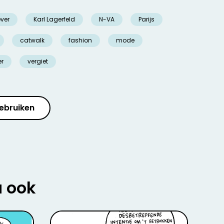
ver
Karl Lagerfeld
N-VA
Parijs
catwalk
fashion
mode
er
vergiet
ebruiken
u ook