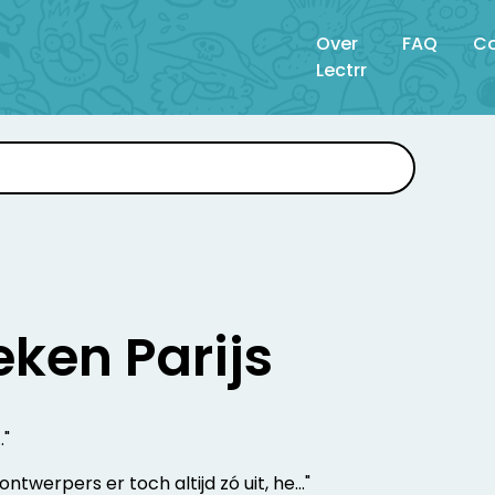
Over
FAQ
Co
Lectrr
ken Parijs
."
ntwerpers er toch altijd zó uit, he..."