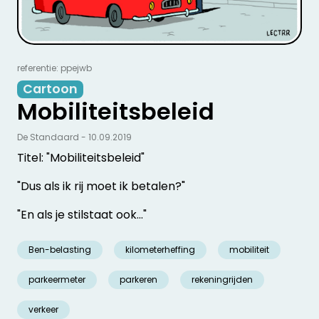
referentie: ppejwb
Cartoon
Mobiliteitsbeleid
De Standaard - 10.09.2019
Titel: "Mobiliteitsbeleid"
"Dus als ik rij moet ik betalen?"
"En als je stilstaat ook..."
Ben-belasting
kilometerheffing
mobiliteit
parkeermeter
parkeren
rekeningrijden
verkeer