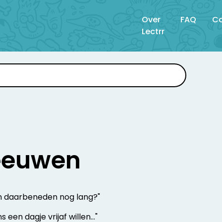
Over
FAQ
Co
Lectrr
eeuwen
n daarbeneden nog lang?"
ns een dagje vrijaf willen…"