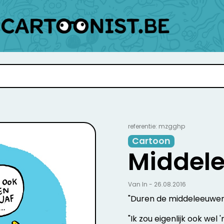
referentie: mzgghp
Cartoon
Middel
Van In - 26.08.2016
"Duren de middeleeuwe
"Ik zou eigenlijk ook wel '