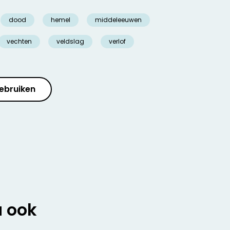
dood
hemel
middeleeuwen
vechten
veldslag
verlof
ebruiken
u ook