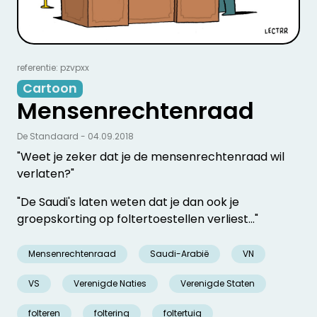
referentie: pzvpxx
Cartoon
Mensenrechtenraad
De Standaard - 04.09.2018
"Weet je zeker dat je de mensenrechtenraad wil
verlaten?"
"De Saudi's laten weten dat je dan ook je
groepskorting op foltertoestellen verliest..."
Mensenrechtenraad
Saudi-Arabië
VN
VS
Verenigde Naties
Verenigde Staten
folteren
foltering
foltertuig