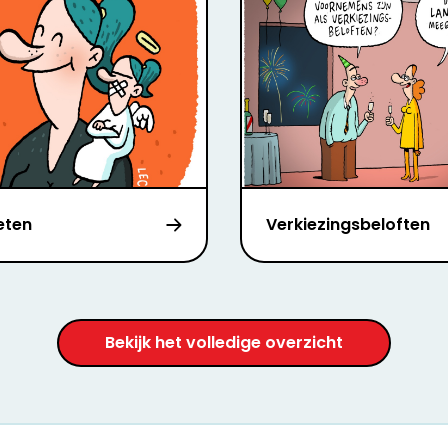
eten
Verkiezingsbeloften
Bekijk het volledige overzicht