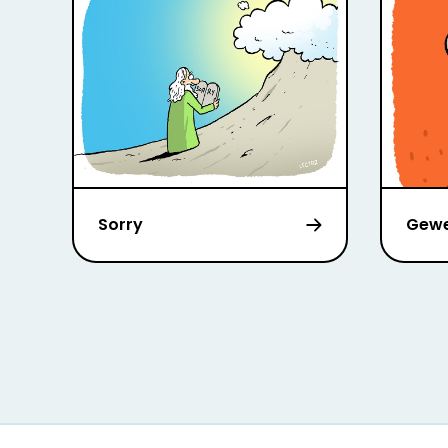
Sorry
Gew