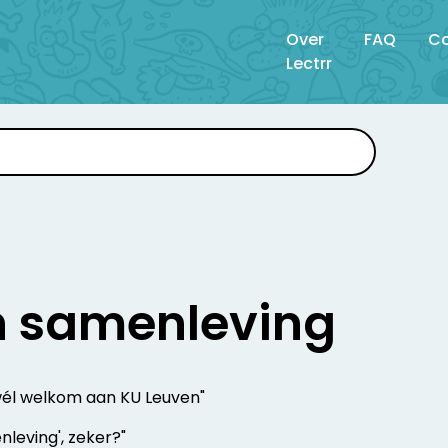
Over
FAQ
Co
Lectrr
n samenleving
wél welkom aan KU Leuven"
nleving', zeker?"