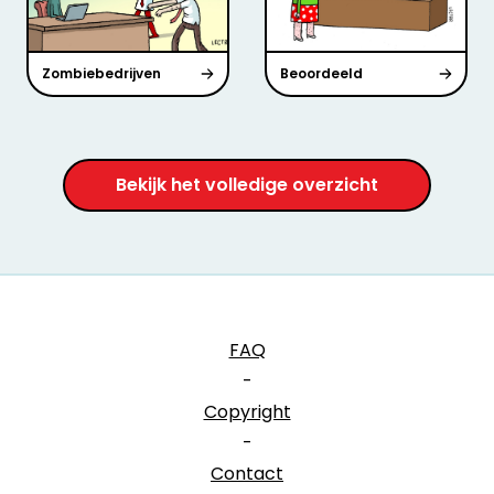
Zombiebedrijven
Beoordeeld
Bekijk het volledige overzicht
FAQ
-
Copyright
-
Contact