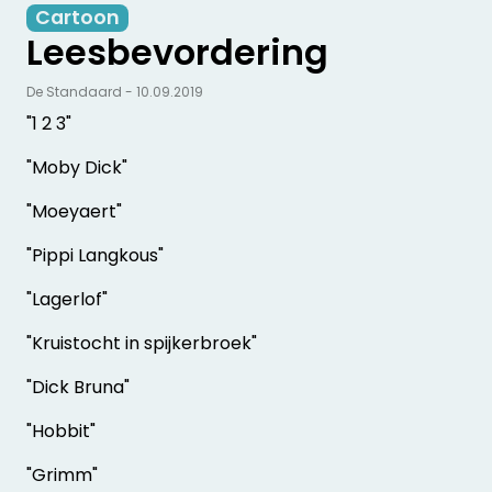
Cartoon
Leesbevordering
De Standaard - 10.09.2019
"1 2 3"
"Moby Dick"
"Moeyaert"
"Pippi Langkous"
"Lagerlof"
"Kruistocht in spijkerbroek"
"Dick Bruna"
"Hobbit"
"Grimm"