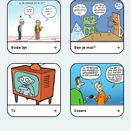
Rode lijn
Ben je mal?
Tv
Essers