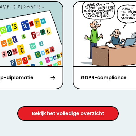
p-diplomatie
GDPR-compliance
Bekijk het volledige overzicht