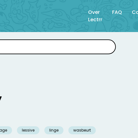
Over
FAQ
Co
Lectrr
y
sage
lessive
linge
wasbeurt