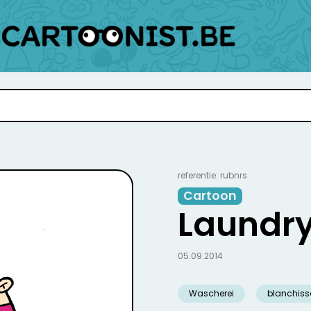
referentie: rubnrs
Cartoon
Laundr
05.09.2014
Wascherei
blanchis