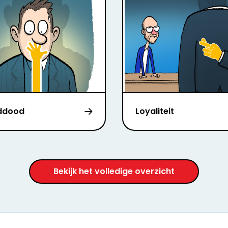
ddood
Loyaliteit
Bekijk het volledige overzicht