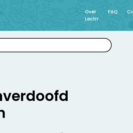
Over
FAQ
Co
Lectrr
nverdoofd
n