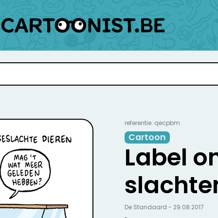
referentie: qecpbm
Cartoon
Label o
slachte
De Standaard - 29.08.2017