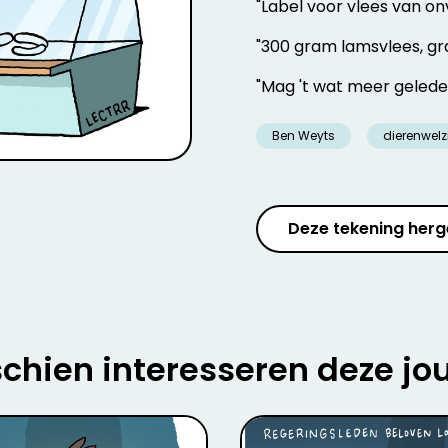
"Label voor vlees van o
"300 gram lamsvlees, gra
"Mag 't wat meer geled
Ben Weyts
dierenwelz
Deze tekening herg
chien interesseren deze jo