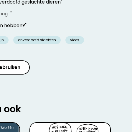
nverdoofd geslachte dieren"
ag..."
en hebben?"
ijn
onverdoofd slachten
vlees
ebruiken
u ook