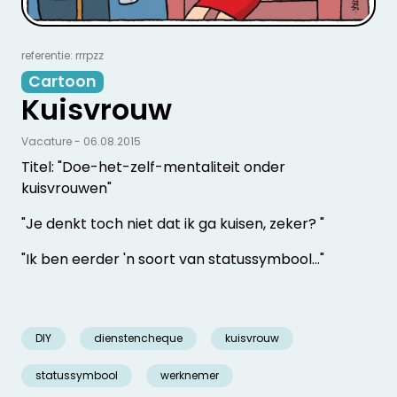
referentie: rrrpzz
Cartoon
Kuisvrouw
Vacature - 06.08.2015
Titel: "Doe-het-zelf-mentaliteit onder
kuisvrouwen"
"Je denkt toch niet dat ik ga kuisen, zeker? "
"Ik ben eerder 'n soort van statussymbool…"
DIY
dienstencheque
kuisvrouw
statussymbool
werknemer