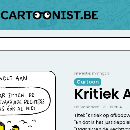
referentie: mmngch
Cartoon
Kritiek
De Standaard - 30.09.2014
Titel: "Kritiek op afkoopw
"En dat is het justitiepaleis
"Daar zitten de Rechtvaa