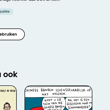
justitie
ebruiken
u ook