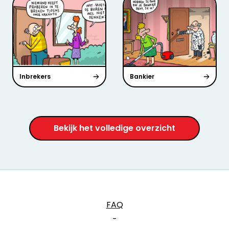
Inbrekers
Bankier
Bekijk het volledige overzicht
FAQ
-