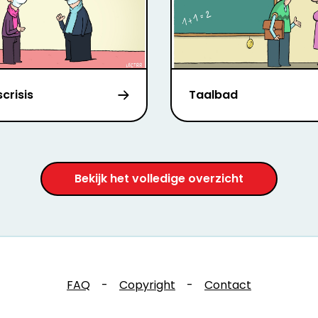
crisis
Taalbad
Bekijk het volledige overzicht
FAQ
-
Copyright
-
Contact