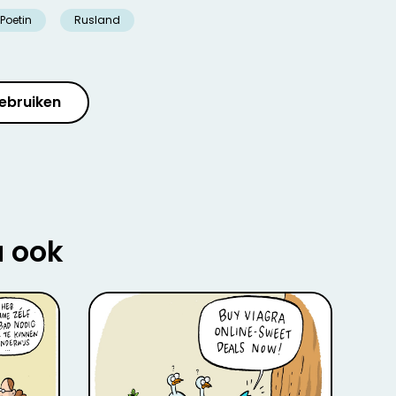
Poetin
Rusland
ebruiken
u ook