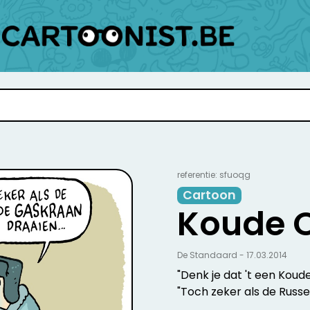
referentie: sfuoqg
Cartoon
Koude 
De Standaard - 17.03.2014
"Denk je dat 't een Koud
"Toch zeker als de Russe