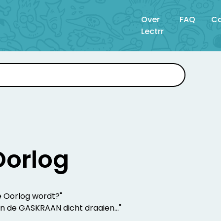
Over
FAQ
Co
Lectrr
Oorlog
e Oorlog wordt?"
n de GASKRAAN dicht draaien..."