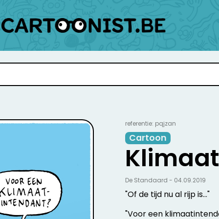
referentie: pqjzan
Cartoon
Klimaat
De Standaard - 04.09.2019
"Of de tijd nu al rijp is..."
"Voor een klimaatinten