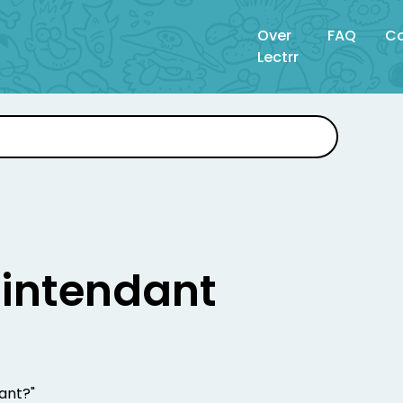
Over
FAQ
Co
Lectrr
intendant
dant?"