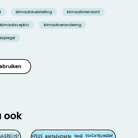
d
klimaatdoelstelling
klimaatintendant
klimaatsceptici
klimaatverandering
espiegel
ebruiken
u ook