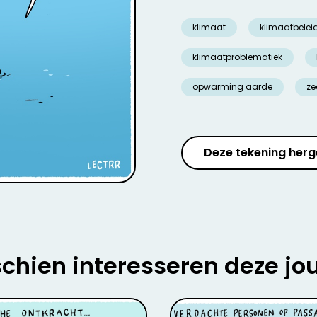
klimaat
klimaatbelei
klimaatproblematiek
opwarming aarde
ze
Deze tekening herg
chien interesseren deze jo