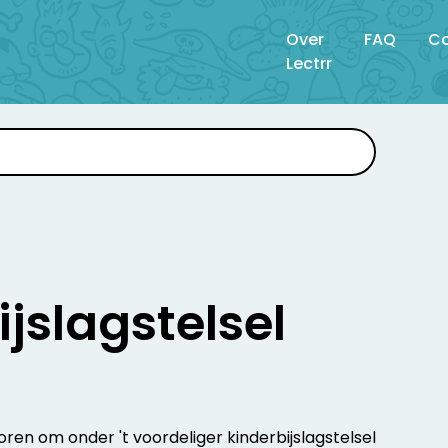
Over
FAQ
Co
Lectrr
jslagstelsel
eboren om onder 't voordeliger kinderbijslagstelsel