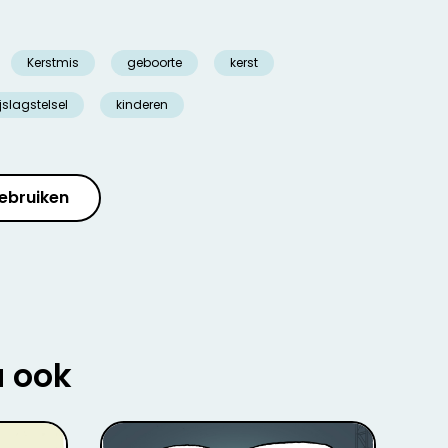
Kerstmis
geboorte
kerst
jslagstelsel
kinderen
ebruiken
u ook