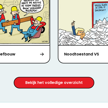
iefbouw
Noodtoestand VS
Bekijk het volledige overzicht