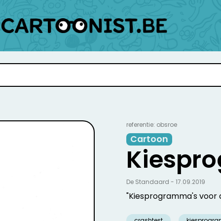
referentie: obsroe
Cartoon
Kiespr
De Standaard - 17.09.2019
"Kiesprogramma's voor
crashtest
kiesprogr