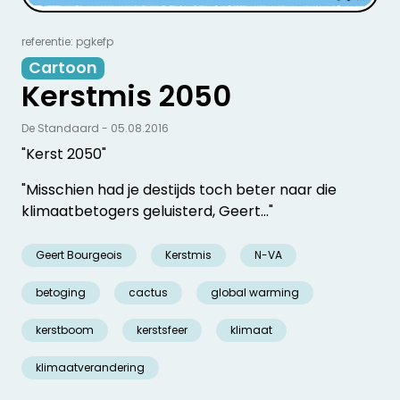
referentie: pgkefp
Cartoon
Kerstmis 2050
De Standaard - 05.08.2016
"Kerst 2050"
"Misschien had je destijds toch beter naar die
klimaatbetogers geluisterd, Geert…"
Geert Bourgeois
Kerstmis
N-VA
betoging
cactus
global warming
kerstboom
kerstsfeer
klimaat
klimaatverandering