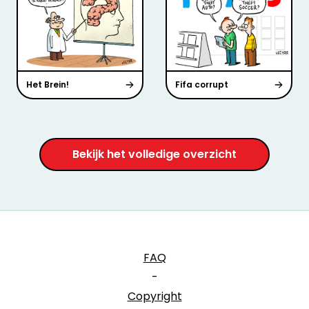
Het Brein!
Fifa corrupt
Bekijk het volledige overzicht
FAQ
-
Copyright