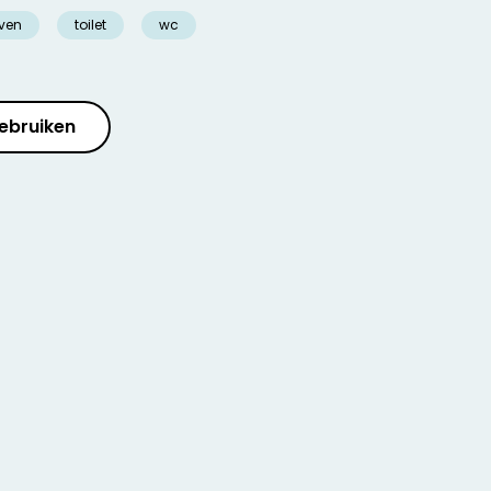
even
toilet
wc
ebruiken