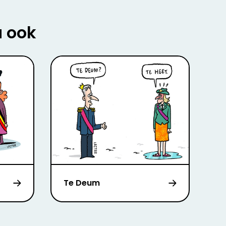
u ook
Te Deum