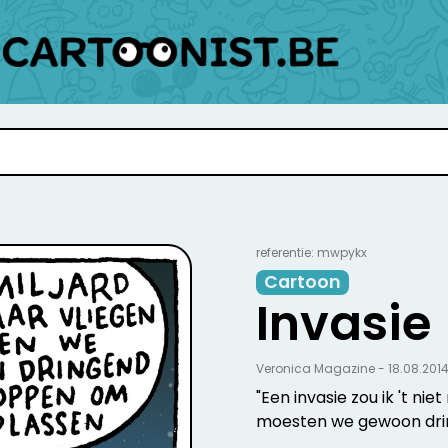
referentie: mwpykx
Cartoon
Invasie
Veronica Magazine - 18.08.201
"Een invasie zou ik 't niet
moesten we gewoon drin