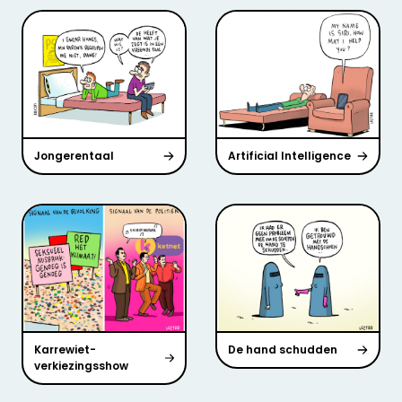
Jongerentaal
Artificial Intelligence
Karrewiet-
De hand schudden
verkiezingsshow