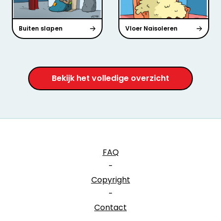
Buiten slapen
Vloer Naisoleren
Bekijk het volledige overzicht
FAQ
-
Copyright
-
Contact