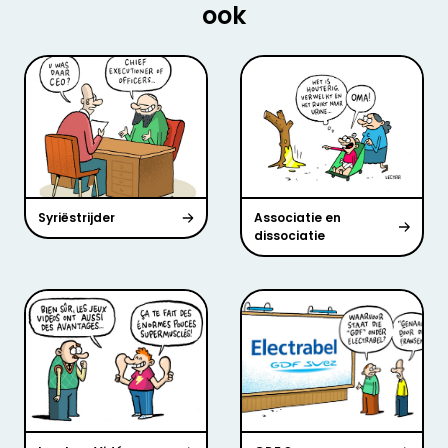
ook
Syriëstrijder
Associatie en
dissociatie