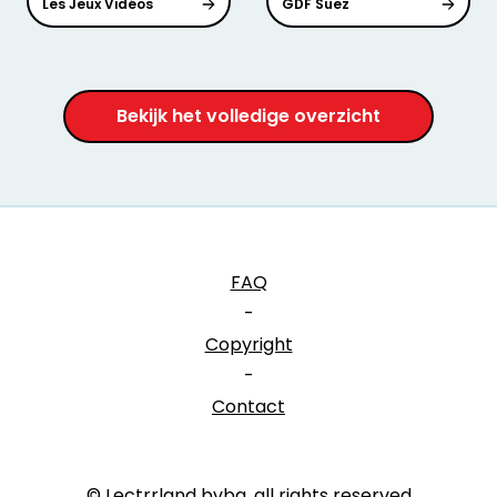
Les Jeux Vidéos
GDF Suez
Bekijk het volledige overzicht
FAQ
-
Copyright
-
Contact
© Lectrrland bvba, all rights reserved