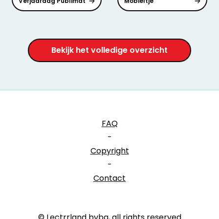
Verjaardag Publimat
Mobieltje
Bekijk het volledige overzicht
FAQ
-
Copyright
-
Contact
© Lectrrland bvba, all rights reserved