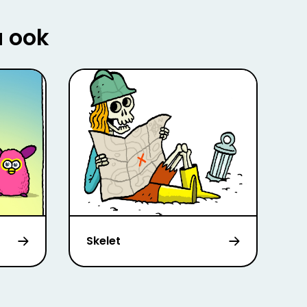
u ook
Skelet