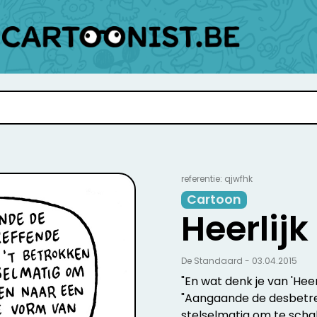
referentie: qjwfhk
Cartoon
Heerlijk
De Standaard - 03.04.2015
"En wat denk je van 'Heerl
"Aangaande de desbetref
stelselmatig om te sch