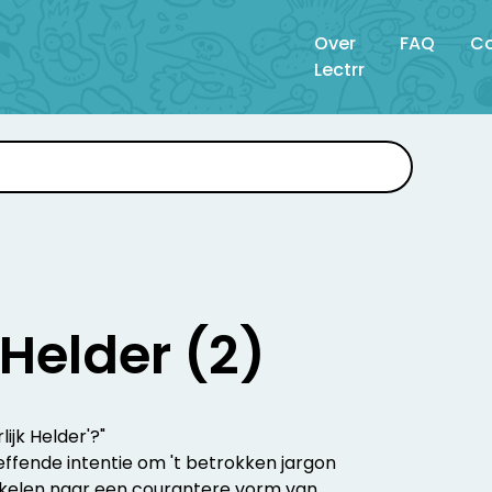
Over
FAQ
Co
Lectrr
 Helder (2)
ijk Helder'?"
fende intentie om 't betrokken jargon
akelen naar een courantere vorm van