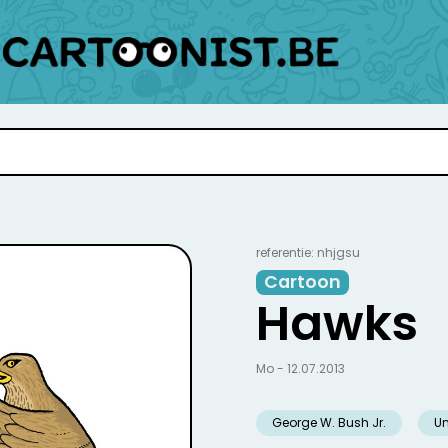
referentie: nhjgsu
Cartoon
Hawks
Mo - 12.07.2013
George W. Bush Jr.
U