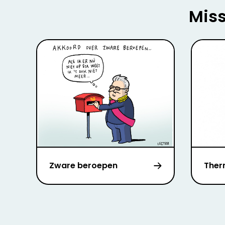
Miss
Zware beroepen
Ther