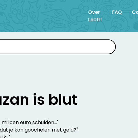
Over
FAQ
Co
Lectrr
zan is blut
 miljoen euro schulden..."
h dat je kon goochelen met geld?"
k..."