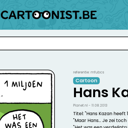
referentie: mfubcs
Cartoon
Hans Ka
Planet.nl - 11.08.2013
Titel: "Hans Kazan heeft 1
"Maar Hans... Je zei toc
"Het was een verdwijntruu