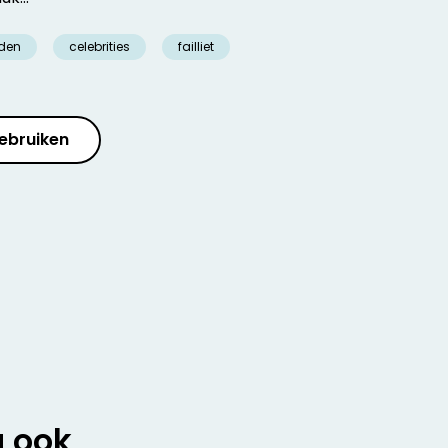
den
celebrities
failliet
ebruiken
u ook