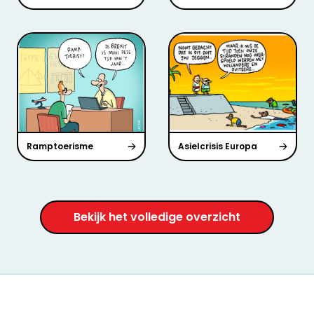
Ramptoerisme
Asielcrisis Europa
Bekijk het volledige overzicht