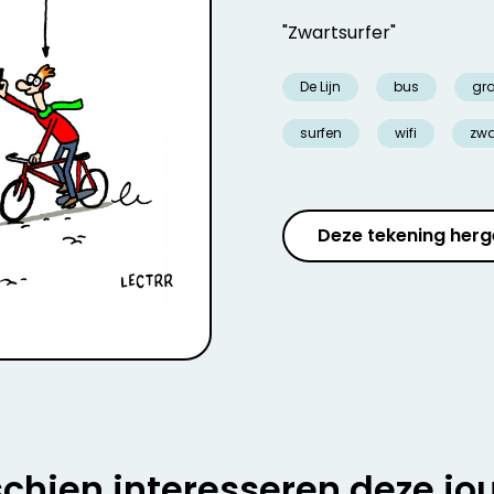
"Zwartsurfer"
De Lijn
bus
gra
surfen
wifi
zwa
Deze tekening herg
chien interesseren deze jo