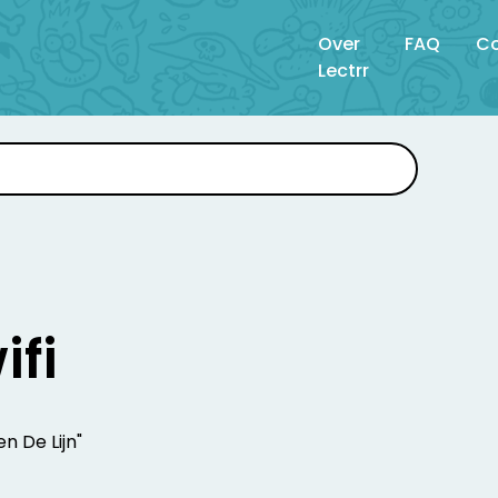
Over
FAQ
Co
Lectrr
ifi
en De Lijn"