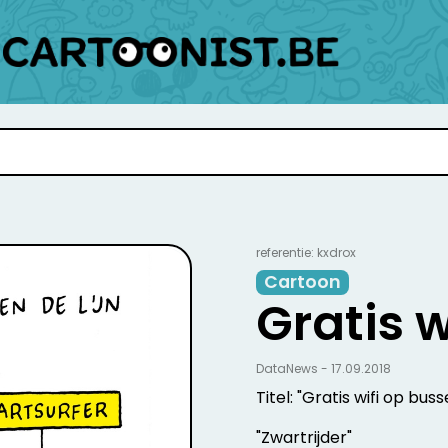
referentie: kxdrox
Cartoon
Gratis w
DataNews - 17.09.2018
Titel: "Gratis wifi op buss
"Zwartrijder"