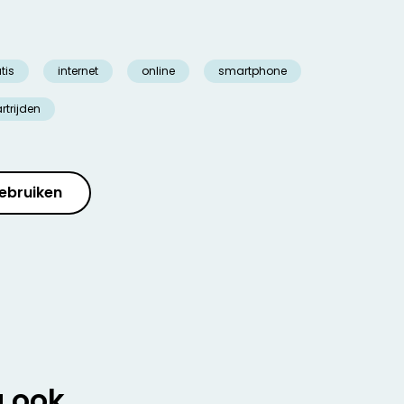
tis
internet
online
smartphone
rtrijden
ebruiken
u ook