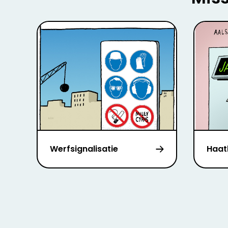
Werfsignalisatie
Haat