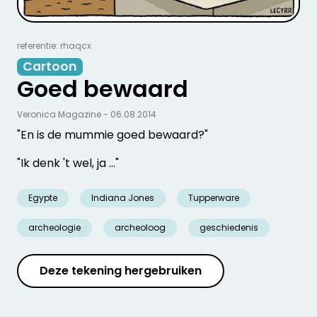
referentie: rhaqcx
Cartoon
Goed bewaard
Veronica Magazine - 06.08.2014
"En is de mummie goed bewaard?"
"Ik denk 't wel, ja ..."
Egypte
Indiana Jones
Tupperware
archeologie
archeoloog
geschiedenis
Deze tekening hergebruiken