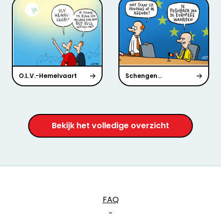
O.L.V.-Hemelvaart
Schengen...
Bekijk het volledige overzicht
FAQ
-