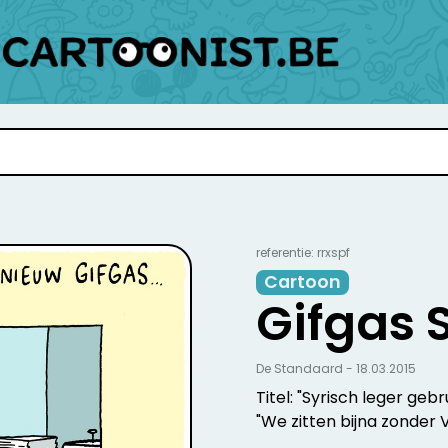
referentie: rrxspf
Cartoon
Gifgas 
De Standaard - 18.03.2015
Titel: "Syrisch leger gebr
"We zitten bijna zonder V