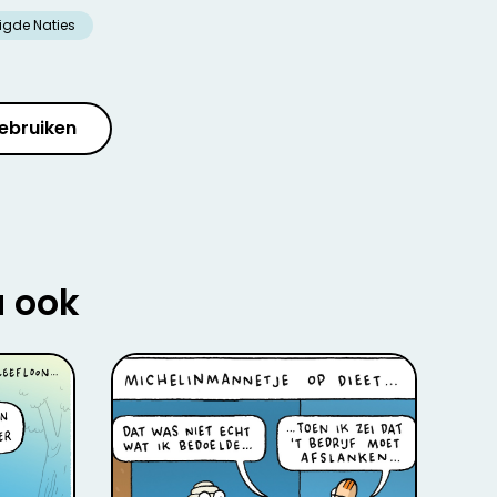
igde Naties
ebruiken
u ook