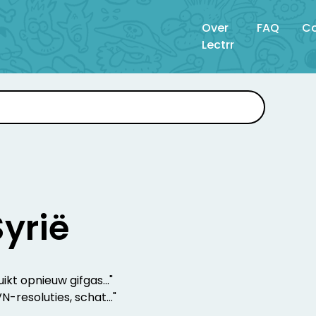
Over
FAQ
Co
Lectrr
Syrië
uikt opnieuw gifgas..."
N-resoluties, schat..."