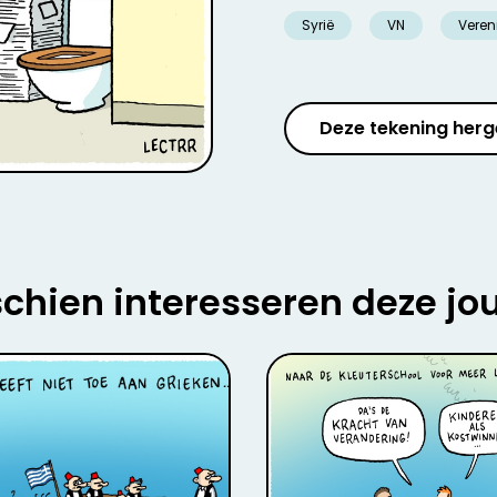
Syrië
VN
Veren
Deze tekening herg
chien interesseren deze jo