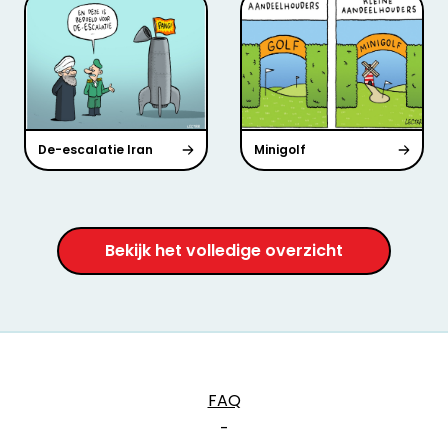
De-escalatie Iran
Minigolf
Bekijk het volledige overzicht
FAQ
-