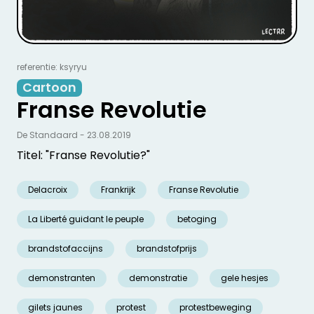
referentie: ksyryu
Cartoon
Franse Revolutie
De Standaard - 23.08.2019
Titel: "Franse Revolutie?"
Delacroix
Frankrijk
Franse Revolutie
La Liberté guidant le peuple
betoging
brandstofaccijns
brandstofprijs
demonstranten
demonstratie
gele hesjes
gilets jaunes
protest
protestbeweging