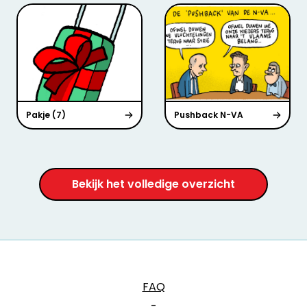
Pakje (7)
Pushback N-VA
Bekijk het volledige overzicht
FAQ
-