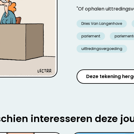
"Of ophalen uittredings
Dries Van Langenhove
parlement
parlement
uittredingsvergoeding
Deze tekening herg
chien interesseren deze jo