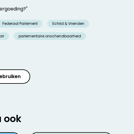
vergoeding?"
Federaal Parlement
Schild & Vrienden
air
parlementaire onschendbaarheid
ebruiken
u ook