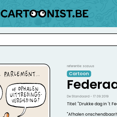
referentie: sozuus
Cartoon
Federaa
De Standaard - 17.09.2019
Titel: "Drukke dag in 't F
"Afhalen onschendbaar