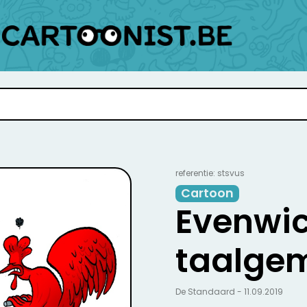
referentie: stsvus
Cartoon
Evenwi
taalge
De Standaard - 11.09.2019