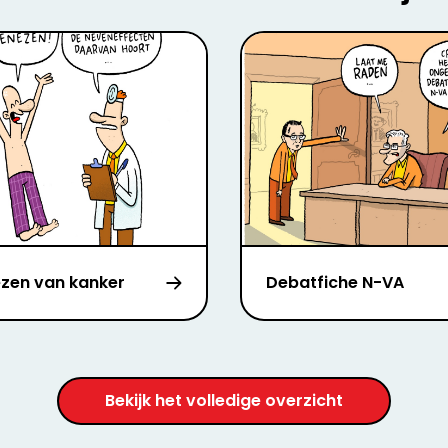
zen van kanker
Debatfiche N-VA
Bekijk het volledige overzicht