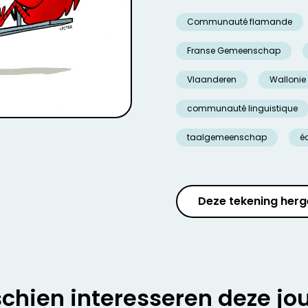
Communauté flamande
Franse Gemeenschap
Vlaanderen
Wallonie
communauté linguistique
taalgemeenschap
éq
Deze tekening herg
chien interesseren deze jo