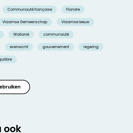
Communauté française
Flandre
Vlaamse Gemeenschap
Vlaamse leeuw
Wallonië
communauté
evenwicht
gouvernement
regering
uilibre
ebruiken
u ook