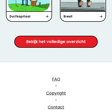
Durfkapitaal
Brexit
Bekijk het volledige overzicht
FAQ
-
Copyright
-
Contact