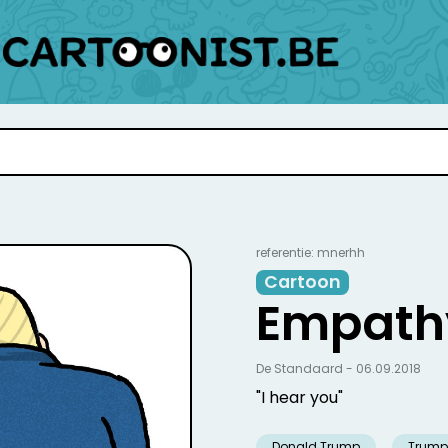
referentie: mnerhh
Cartoon
Empath
De Standaard - 06.09.2018
"I hear you"
Donald Trump
Trump