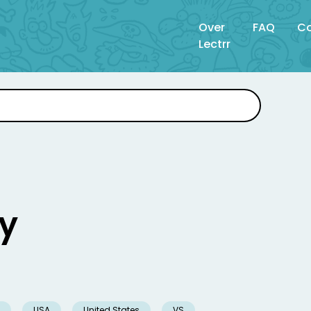
Over
FAQ
Co
Lectrr
y
USA
United States
VS