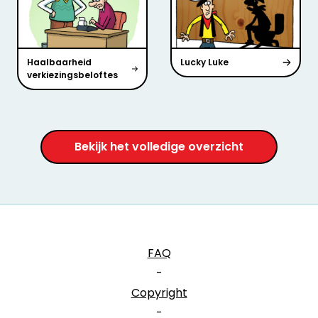
Haalbaarheid
Lucky Luke
verkiezingsbeloftes
Bekijk het volledige overzicht
FAQ
-
Copyright
-