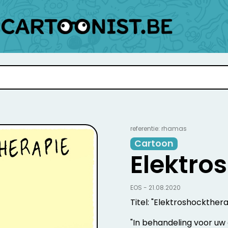
referentie: rhamas
Cartoon
Elektro
EOS - 21.08.2020
Titel: "Elektroshockther
"In behandeling voor uw d