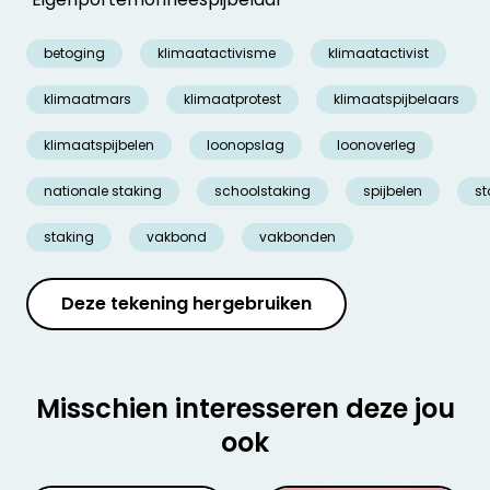
betoging
klimaatactivisme
klimaatactivist
klimaatmars
klimaatprotest
klimaatspijbelaars
klimaatspijbelen
loonopslag
loonoverleg
nationale staking
schoolstaking
spijbelen
st
staking
vakbond
vakbonden
Deze tekening hergebruiken
Misschien interesseren deze jou
ook