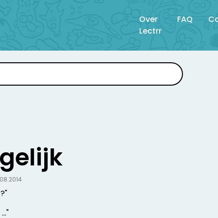
Over
FAQ
Co
Lectrr
 gelijk
.08.2014
t?"
.."