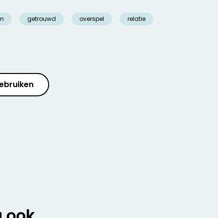
en
getrouwd
overspel
relatie
ebruiken
u ook