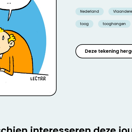
Nederland
Vlaander
toog
tooghangen
Deze tekening herg
chien interesseren deze jo