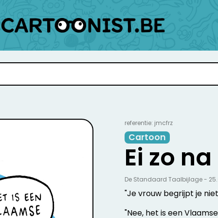
referentie: jmcfrz
Cartoon
Ei zo na
De Standaard Taalbijlage - 25
"Je vrouw begrijpt je nie
"Nee, het is een Vlaamse .