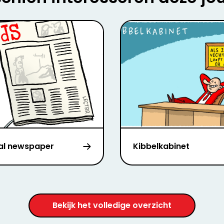
tal newspaper
Kibbelkabinet
Bekijk het volledige overzicht