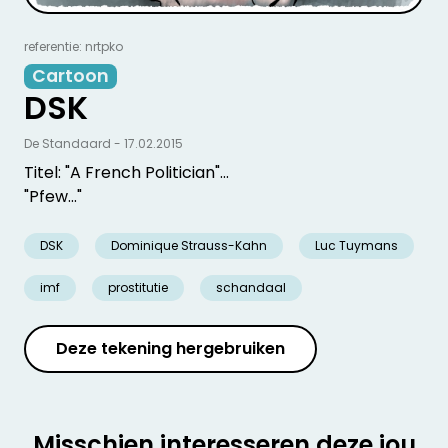
referentie: nrtpko
Cartoon
DSK
De Standaard - 17.02.2015
Titel: "A French Politician"...
"Pfew..."
DSK
Dominique Strauss-Kahn
Luc Tuymans
imf
prostitutie
schandaal
Deze tekening hergebruiken
Misschien interesseren deze jou