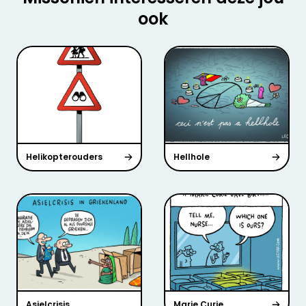
ook
Helikopterouders
Hellhole
Asielcrisis
Marie Curie