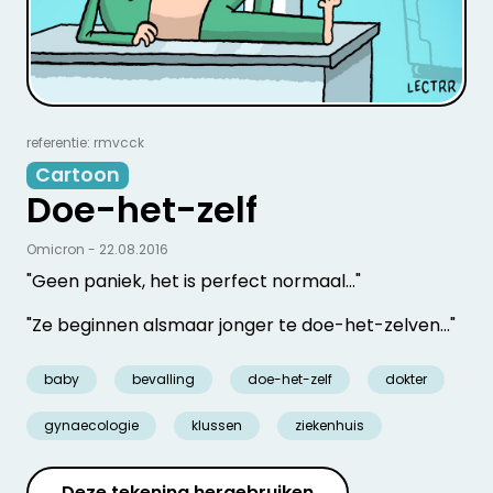
referentie: rmvcck
Cartoon
Doe-het-zelf
Omicron - 22.08.2016
"Geen paniek, het is perfect normaal…"
"Ze beginnen alsmaar jonger te doe-het-zelven…"
baby
bevalling
doe-het-zelf
dokter
gynaecologie
klussen
ziekenhuis
Deze tekening hergebruiken