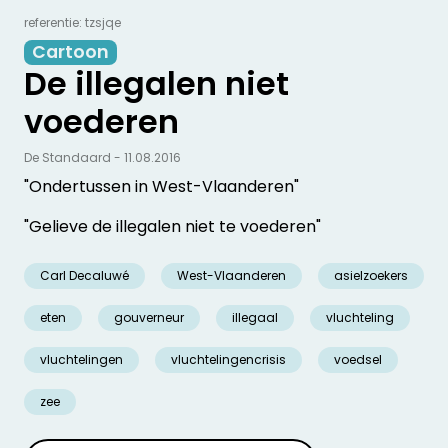
referentie: tzsjqe
Cartoon
De illegalen niet
voederen
De Standaard - 11.08.2016
"Ondertussen in West-Vlaanderen"
"Gelieve de illegalen niet te voederen"
Carl Decaluwé
West-Vlaanderen
asielzoekers
eten
gouverneur
illegaal
vluchteling
vluchtelingen
vluchtelingencrisis
voedsel
zee