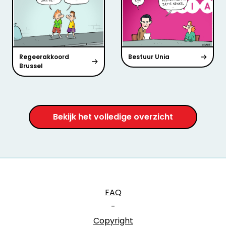
Regeerakkoord
Bestuur Unia
Brussel
Bekijk het volledige overzicht
FAQ
-
Copyright