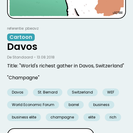
referentie: pbeavz
Cartoon
Davos
De Standaard - 13.08.2018
Title: "World's richest gather in Davos, Switzerland"
"Champagne"
Davos
St. Bernard
Switzerland
WEF
World Economic Forum
barrel
business
business elite
champagne
elite
rich