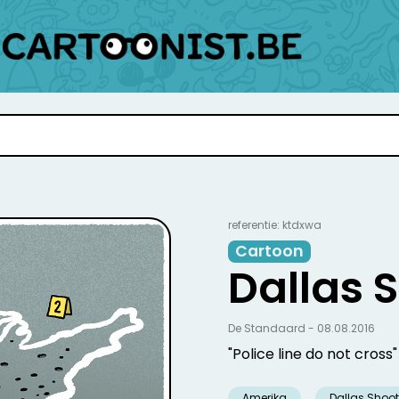
referentie: ktdxwa
Cartoon
Dallas 
De Standaard - 08.08.2016
"Police line do not cross"
Amerika
Dallas Shoo